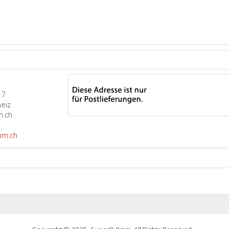
17
weiz
m.ch
mm.ch