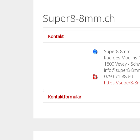
Super8-8mm.ch
Kontakt
Super8-8mm
Rue des Moulins 
1800 Vevey - Sch
info@super8-8m
079 671 88 80
https://super8-8
Kontaktformular
Eine E-Mail senden