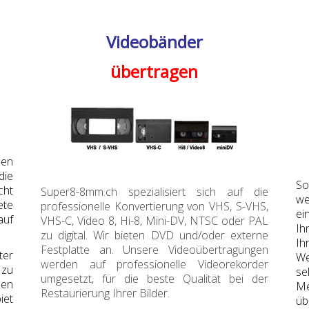
Videobänder
übertragen
den
die
So
cht
Super8-8mm.ch spezialisiert sich auf die
we
ete
professionelle Konvertierung von VHS, S-VHS,
ei
auf
VHS-C, Video 8, Hi-8, Mini-DV, NTSC oder PAL
Ih
zu digital. Wir bieten DVD und/oder externe
Ih
Festplatte an. Unsere Videoübertragungen
ter
We
werden auf professionelle Videorekorder
 zu
se
umgesetzt, für die beste Qualität bei der
den
Me
Restaurierung Ihrer Bilder.
iet
üb